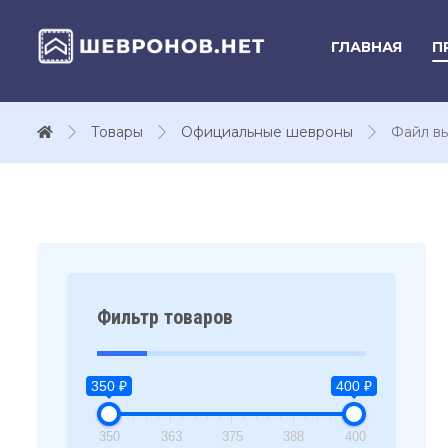
ГЛАВНАЯ
П
Товары
Официальные шевроны
Файл в
Фильтр товаров
350 ₽
400 ₽
350
363
375
388
400