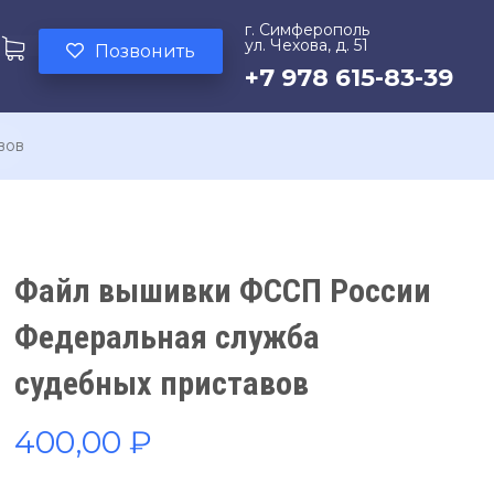
г. Симферополь
ул. Чехова, д. 51
Позвонить
+7 978 615-83-39
вов
Файл вышивки ФССП России
Федеральная служба
судебных приставов
400,00
₽