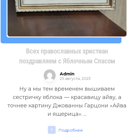
Всех православных христиан
поздравляем с Яблочным Спасом
Admin
25 августа, 2023
Ну а мы тем временем вышиваем
сестричку яблока — красавицу айву, а
точнее картину Джованны Гарцони «Айва
и ящерица». ...
Подробнее