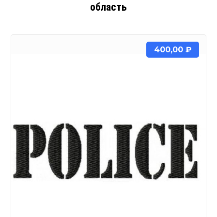
область
400,00
₽