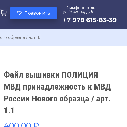
г. Симферополь
ул. Чехова, д. 51
Позвонить
+7 978 615-83-39
образца / арт. 1.1
Файл вышивки ПОЛИЦИЯ
МВД принадлежность к МВД
России Нового образца / арт.
1.1
400,00
₽