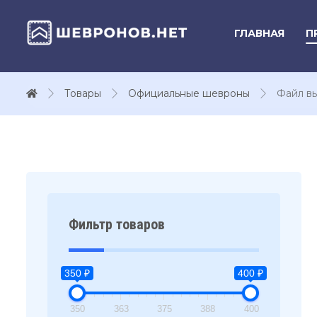
ГЛАВНАЯ
П
Товары
Официальные шевроны
Файл в
Фильтр товаров
350 ₽
400 ₽
350
363
375
388
400