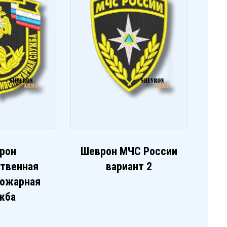
рон
Шеврон МЧС России
ственная
вариант 2
пожарная
жба