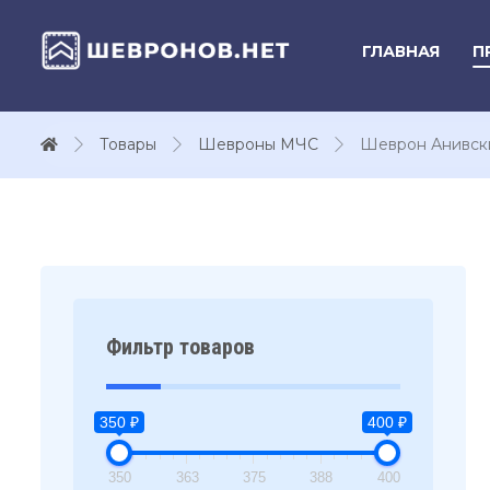
ГЛАВНАЯ
П
Товары
Шевроны МЧС
Шеврон Анивск
Фильтр товаров
350 ₽
400 ₽
350
363
375
388
400