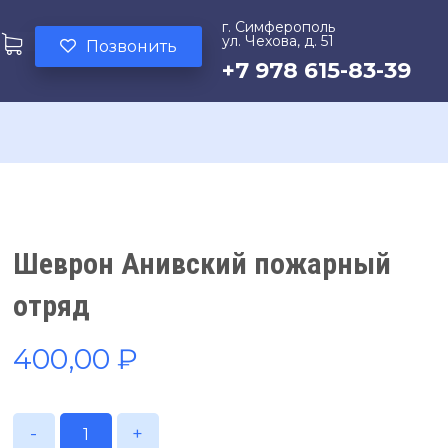
г. Симферополь
ул. Чехова, д. 51
Позвонить
+7 978 615-83-39
Шеврон Анивский пожарный
отряд
400,00
₽
-
+