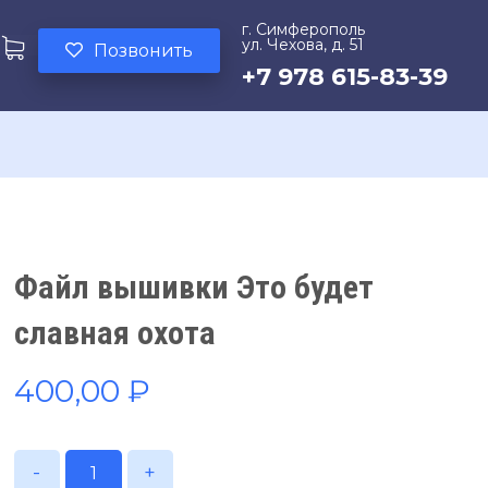
г. Симферополь
ул. Чехова, д. 51
Позвонить
+7 978 615-83-39
Файл вышивки Это будет
славная охота
400,00
₽
-
+