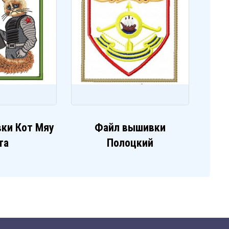
ки Кот Мяу
Файл вышивки
та
Полоцкий