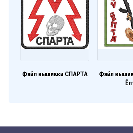
Файл вышивки СПАРТА
Файл вышив
Ёп