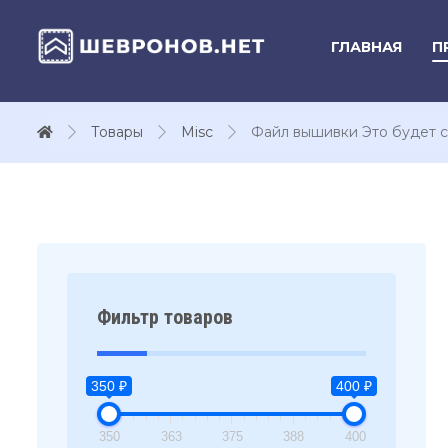
ГЛАВНАЯ
П
Товары
Misc
Файл вышивки Это будет с
Фильтр товаров
350 ₽
400 ₽
350
363
375
388
400