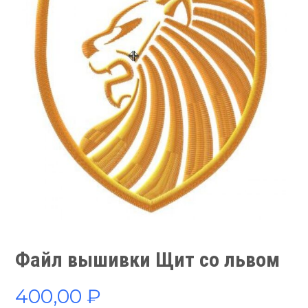
Файл вышивки Щит со львом
400,00
₽