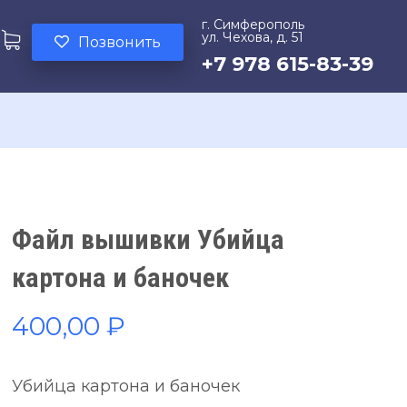
г. Симферополь
ул. Чехова, д. 51
Позвонить
+7 978 615-83-39
Файл вышивки Убийца
картона и баночек
400,00
₽
Убийца картона и баночек