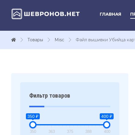
ГЛАВНАЯ
П
Товары
Misc
Файл вышивки Убийца кар
Фильтр товаров
350 ₽
400 ₽
350
363
375
388
400