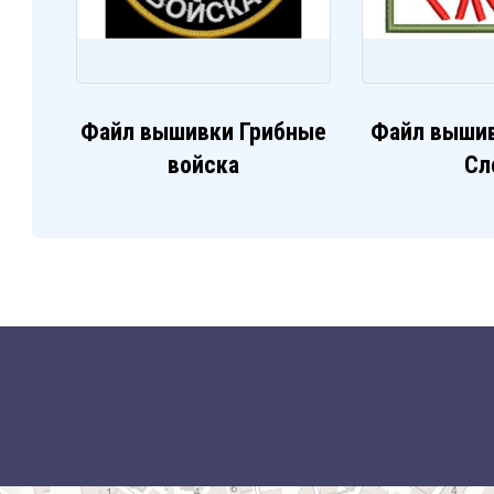
Файл вышивки Грибные
Файл выши
войска
Сл