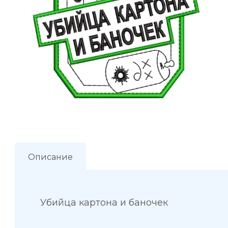
Описание
Убийца картона и баночек