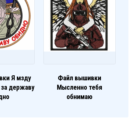
вки Я мзду
Файл вышивки
е за державу
Мысленно тебя
дно
обнимаю