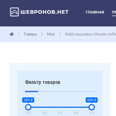
ГЛАВНАЯ
П
Товары
Misc
Файл вышивки Меняя себя
Фильтр товаров
350 ₽
400 ₽
350
363
375
388
400