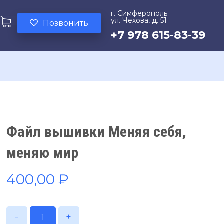
г. Симферополь
ул. Чехова, д. 51
Позвонить
+7 978 615-83-39
Файл вышивки Меняя себя,
меняю мир
400,00
₽
-
+