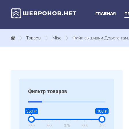
ГЛАВНАЯ
П
Товары
Misc
Файл вышивки Дорога там,
Фильтр товаров
350 ₽
400 ₽
350
363
375
388
400