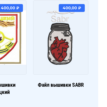
400,00
₽
400,00
₽
ышивки
Файл вышивки SABR
цкий