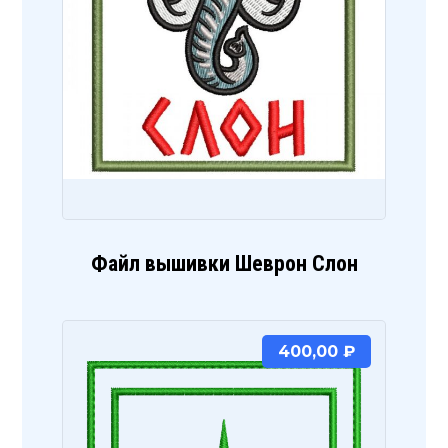
Файл вышивки Шеврон Слон
400,00
₽