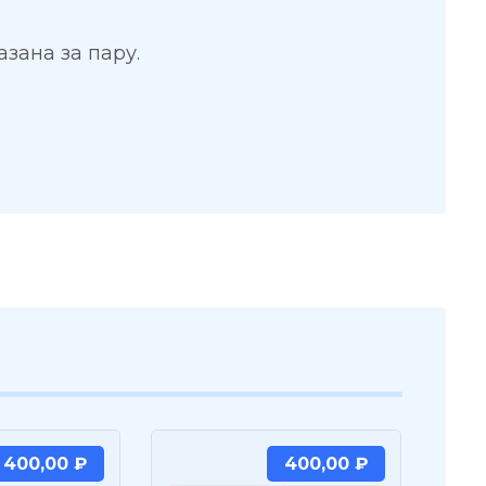
азана за пару.
400,00
₽
400,00
₽