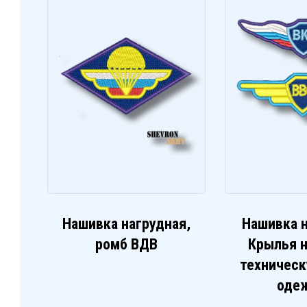
Нашивка нагрудная,
Нашивка 
ромб ВДВ
Крылья н
техничес
оде