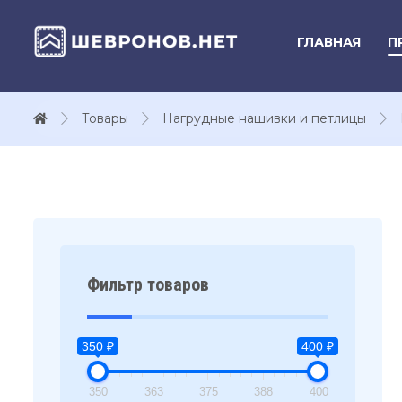
ГЛАВНАЯ
П
Товары
Нагрудные нашивки и петлицы
Фильтр товаров
350 ₽
400 ₽
350
363
375
388
400