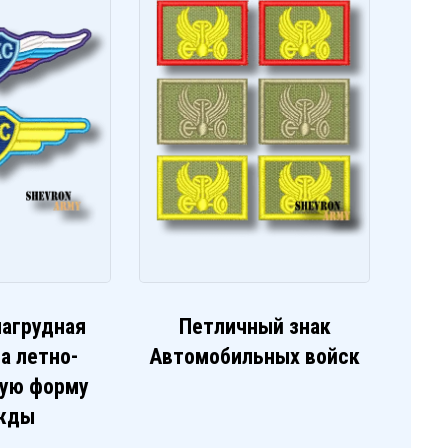
нагрудная
Петличный знак
а летно-
Автомобильных войск
кую форму
жды