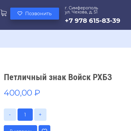
г. Симферополь
ул. Чехова, д. 51
Позвонить
+7 978 615-83-39
Петличный знак Войск РХБЗ
400,00
₽
-
+