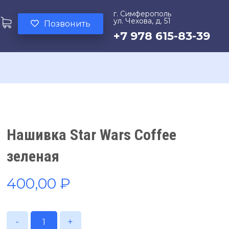
г. Симферополь
ул. Чехова, д. 51
Позвонить
+7 978 615-83-39
Нашивка Star Wars Coffee
зеленая
400,00
₽
-
+