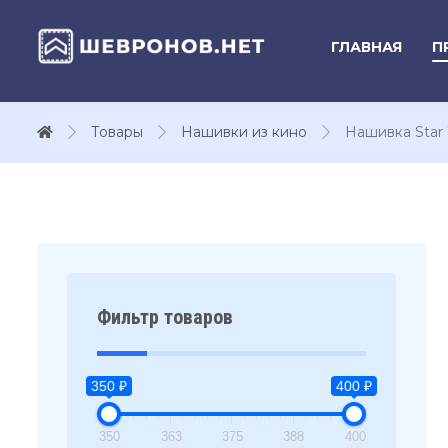
ГЛАВНАЯ
П
Товары
Нашивки из кино
Нашивка Star 
Фильтр товаров
350 ₽
400 ₽
350
363
375
388
400