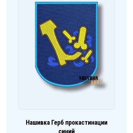
Нашивка Герб прокастинации
синий