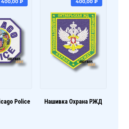
400,00
₽
400,00
₽
cago Police
Нашивка Охрана РЖД