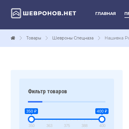
ГЛАВНАЯ
П
Товары
Шевроны Спецназа
Нашивка Р
Фильтр товаров
350 ₽
400 ₽
350
363
375
388
400