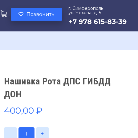
г. Симферополь
ул. Чехова, д. 51
Позвонить
+7 978 615-83-39
Нашивка Рота ДПС ГИБДД
ДОН
400,00
₽
-
+