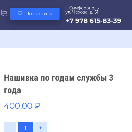
г. Симферополь
ул. Чехова, д. 51
Позвонить
+7 978 615-83-39
Нашивка по годам службы 3
года
400,00
₽
-
+