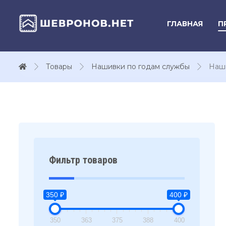
ГЛАВНАЯ
П
Товары
Нашивки по годам службы
Наши
Фильтр товаров
350 ₽
400 ₽
350
363
375
388
400