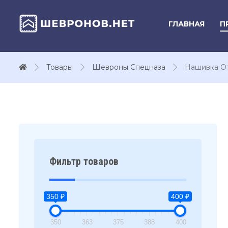
ГЛАВНАЯ
П
Товары
Шевроны Спецназа
Нашивка От
Фильтр товаров
350 ₽
400 ₽
350
363
375
388
400