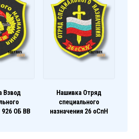
а Взвод
Нашивка Отряд
льного
специального
 926 ОБ ВВ
назначения 26 оСпН