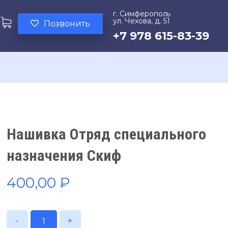
г. Симферополь
ул. Чехова, д. 51
Позвонить
+7 978 615-83-39
Нашивка Отряд специального
назначения Скиф
400,00
₽
-
+