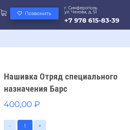
г. Симферополь
ул. Чехова, д. 51
Позвонить
+7 978 615-83-39
Нашивка Отряд специального
назначения Барс
400,00
₽
-
+