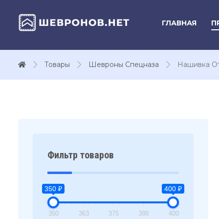
ГЛАВНАЯ
П
Товары
Шевроны Спецназа
Нашивка От
Фильтр товаров
350 ₽
400 ₽
350
363
375
388
400