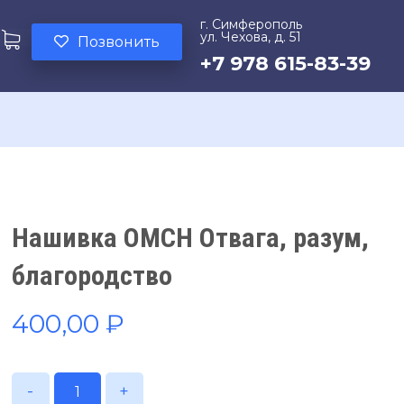
г. Симферополь
ул. Чехова, д. 51
Позвонить
+7 978 615-83-39
Нашивка ОМСН Отвага, разум,
благородство
400,00
₽
-
+