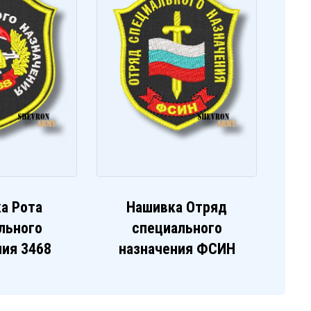
а Рота
Нашивка Отряд
льного
специального
ния 3468
назначения ФСИН