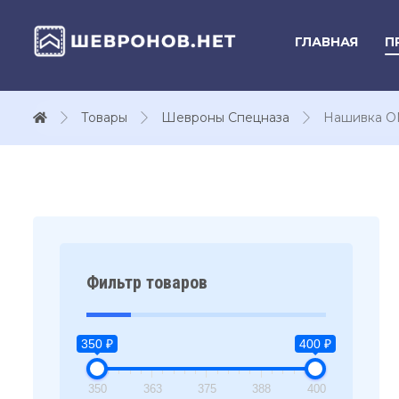
ГЛАВНАЯ
П
Товары
Шевроны Спецназа
Нашивка ОМ
Фильтр товаров
350 ₽
400 ₽
350
363
375
388
400