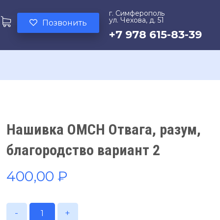
г. Симферополь
ул. Чехова, д. 51
Позвонить
+7 978 615-83-39
Нашивка ОМСН Отвага, разум,
благородство вариант 2
400,00
₽
-
+