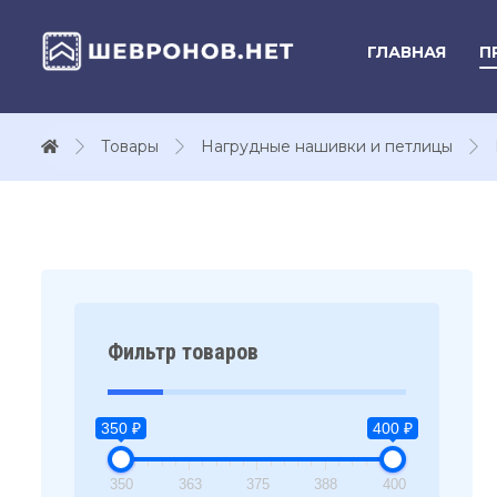
ГЛАВНАЯ
П
Товары
Нагрудные нашивки и петлицы
Фильтр товаров
350 ₽
400 ₽
350
363
375
388
400