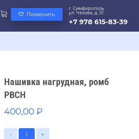
г. Симферополь
ул. Чехова, д. 51
Позвонить
+7 978 615-83-39
Нашивка нагрудная, ромб
РВСН
400,00
₽
-
+