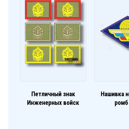
Петличный знак
Нашивка н
Инженерных войск
ромб