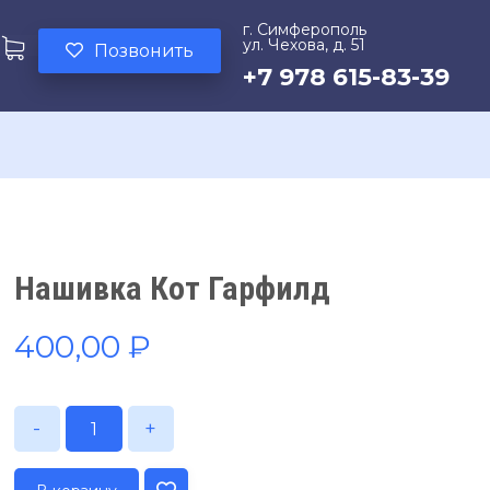
г. Симферополь
ул. Чехова, д. 51
Позвонить
+7 978 615-83-39
Нашивка Кот Гарфилд
400,00
₽
-
+