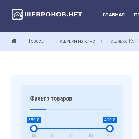
ГЛАВНАЯ
П
Товары
Нашивки из кино
Нашивка Кот 
Фильтр товаров
350 ₽
400 ₽
350
363
375
388
400