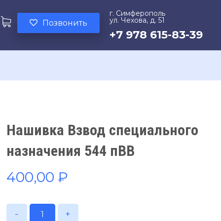
г. Симферополь
ул. Чехова, д. 51
Позвонить
+7 978 615-83-39
Нашивка Взвод специального
назначения 544 пВВ
400,00
₽
-
+