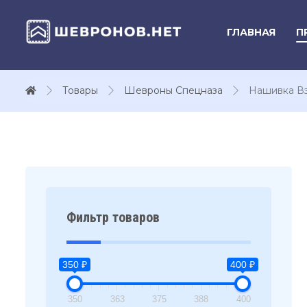
ГЛАВНАЯ
П
Товары
Шевроны Спецназа
Нашивка Вз
Фильтр товаров
350 ₽
400 ₽
350
363
375
388
400