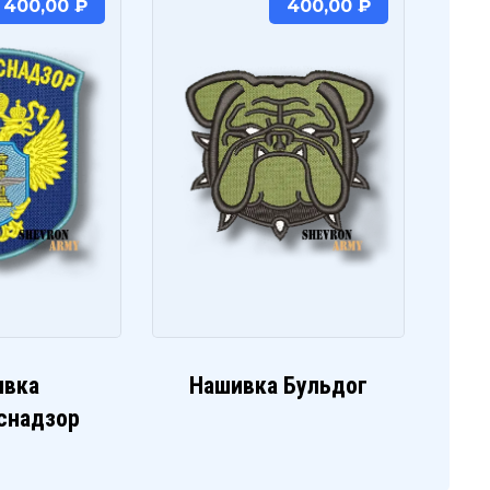
400,00
₽
400,00
₽
ивка
Нашивка Бульдог
снадзор