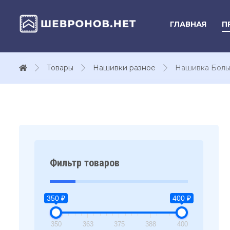
ГЛАВНАЯ
П
Товары
Нашивки разное
Нашивка Больш
Фильтр товаров
350 ₽
400 ₽
350
363
375
388
400