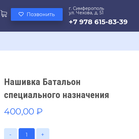
г. Симферополь
ул. Чехова, д. 51
Позвонить
+7 978 615-83-39
Нашивка Батальон
специального назначения
400,00
₽
-
+