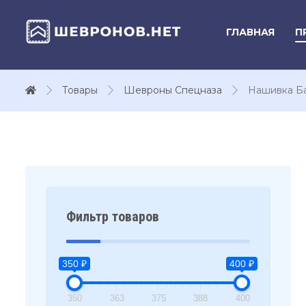
ГЛАВНАЯ
П
Товары
Шевроны Спецназа
Нашивка Ба
Фильтр товаров
350 ₽
400 ₽
350
363
375
388
400