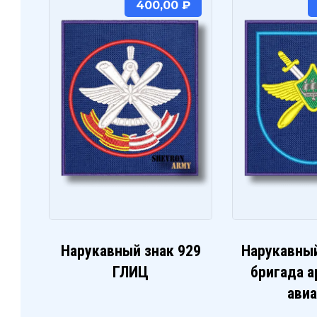
400,00
₽
Нарукавный знак 929
Нарукавный
ГЛИЦ
бригада 
ави