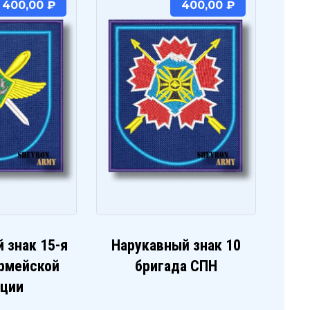
400,00
₽
400,00
₽
 знак 15-я
Нарукавный знак 10
армейской
бригада СПН
ации