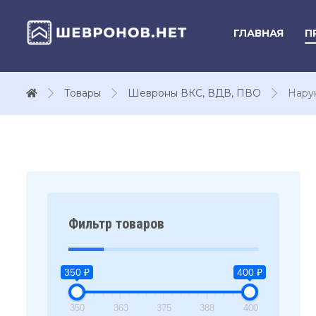
ГЛАВНАЯ
П
Товары
Шевроны ВКС, ВДВ, ПВО
Нару
Фильтр товаров
350 ₽
400 ₽
350
363
375
388
400