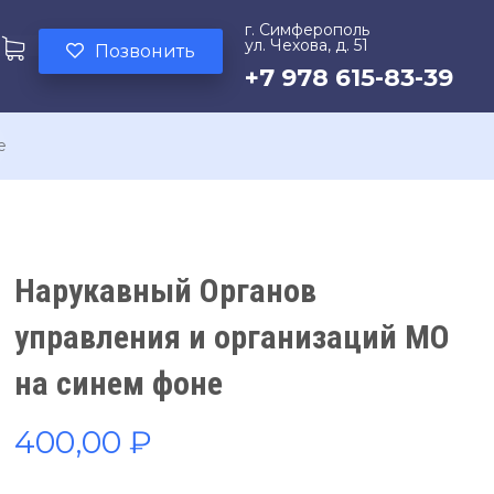
г. Симферополь
ул. Чехова, д. 51
Позвонить
+7 978 615-83-39
е
Нарукавный Органов
управления и организаций МО
на синем фоне
400,00
₽