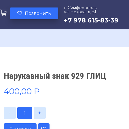
г. Симферополь
ул. Чехова, д. 51
Позвонить
+7 978 615-83-39
Нарукавный знак 929 ГЛИЦ
400,00
₽
-
+