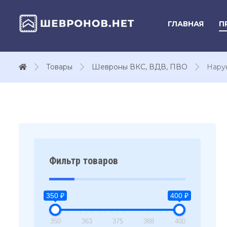
ГЛАВНАЯ
П
Товары
Шевроны ВКС, ВДВ, ПВО
Нару
Фильтр товаров
350 ₽
400 ₽
350
363
375
388
400