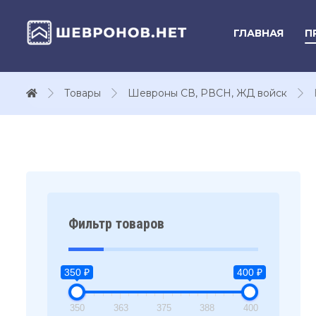
ГЛАВНАЯ
П
Товары
Шевроны СВ, РВСН, ЖД войск
Фильтр товаров
350 ₽
400 ₽
350
363
375
388
400