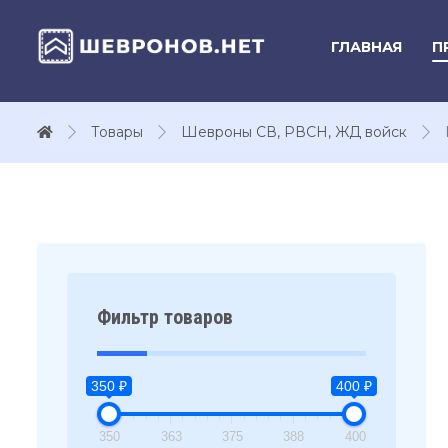
ГЛАВНАЯ
П
Товары
Шевроны СВ, РВСН, ЖД войск
Фильтр товаров
350 ₽
400 ₽
350
363
375
388
400