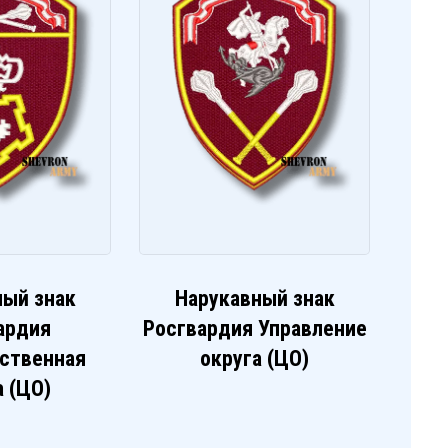
ный знак
Нарукавный знак
ардия
Росгвардия Управление
ственная
округа (ЦО)
а (ЦО)