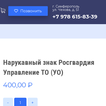
г. Симферополь
ул. Чехова, д. 51
Позвонить
+7 978 615-83-39
Нарукавный знак Росгвардия
Управление ТО (УО)
400,00
₽
-
+