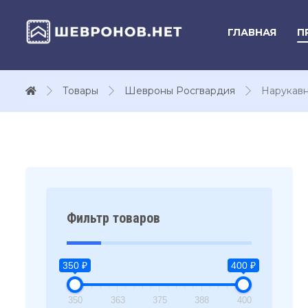
ГЛАВНАЯ
П
Товары
Шевроны Росгвардия
Нарукавн
Фильтр товаров
350 ₽
400 ₽
350
363
375
388
400