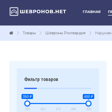
ГЛАВНАЯ
П
Товары
Шевроны Росгвардия
Нарукавн
Фильтр товаров
350 ₽
400 ₽
350
363
375
388
400