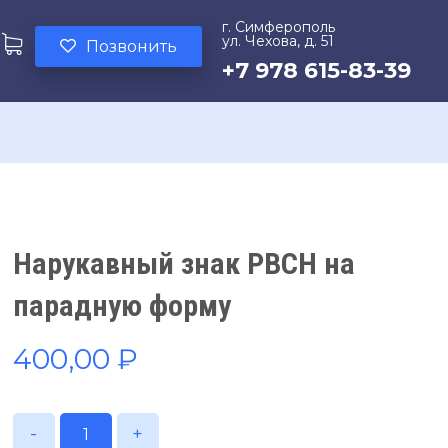
г. Симферополь
ул. Чехова, д. 51
Позвонить
+7 978 615-83-39
Нарукавный знак РВСН на
парадную форму
400,00
₽
-
+