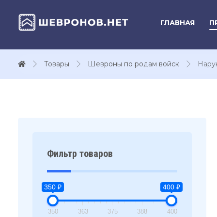
ГЛАВНАЯ
П
Товары
Шевроны по родам войск
Нару
Фильтр товаров
350 ₽
400 ₽
350
363
375
388
400