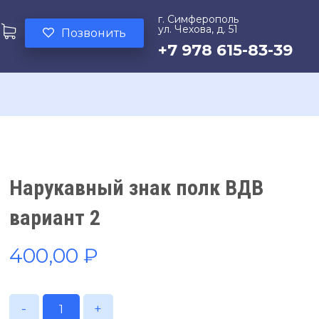
г. Симферополь
ул. Чехова, д. 51
Позвонить
+7 978 615-83-39
Нарукавный знак полк ВДВ
вариант 2
400,00
₽
-
+