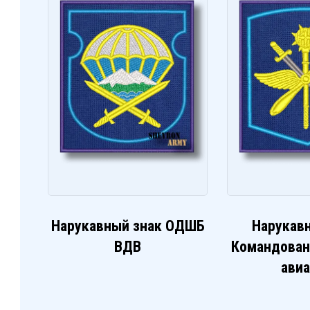
Нарукавный знак ОДШБ
Нарукав
ВДВ
Командован
ави