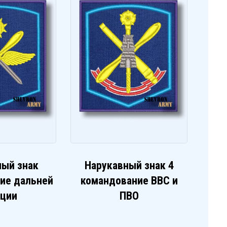
ный знак
Нарукавный знак 4
ие дальней
командование ВВС и
ации
ПВО