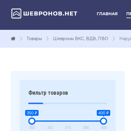
ГЛАВНАЯ
П
Товары
Шевроны ВКС, ВДВ, ПВО
Нару
Фильтр товаров
350 ₽
400 ₽
350
363
375
388
400