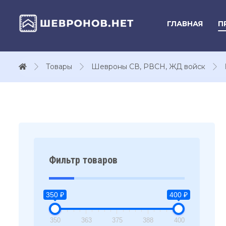
ГЛАВНАЯ
П
Товары
Шевроны СВ, РВСН, ЖД войск
Фильтр товаров
350 ₽
400 ₽
350
363
375
388
400