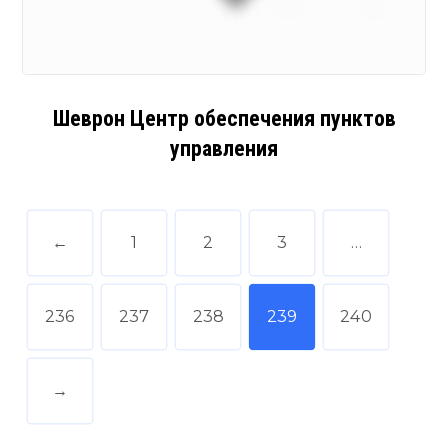
Шеврон Центр обеспечения пунктов
управления
←
1
2
3
…
236
237
238
239
240
→