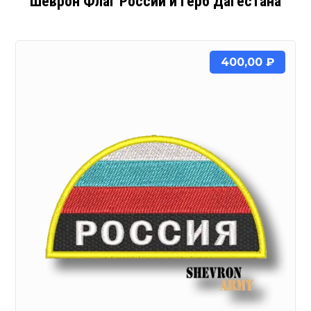
Шеврон Флаг России и герб Дагестана
400,00
₽